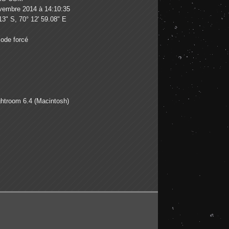
vembre 2014 à 14:10:35
13" S, 70° 12' 59.08" E
ode forcé
htroom 6.4 (Macintosh)