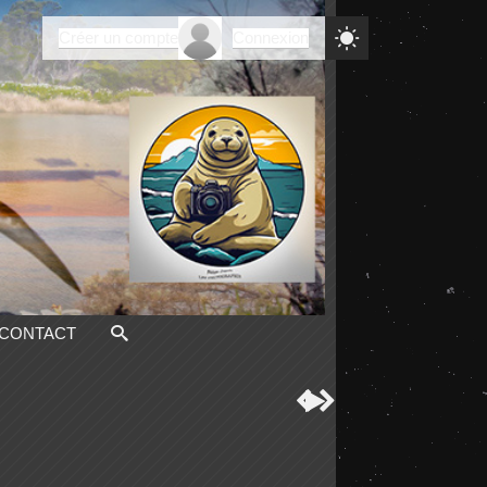

Créer un compte
Connexion
CONTACT


