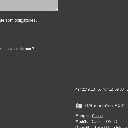
e sont obligatoires.
Se souvenir de moi ?
49° 21' 9.13" S, 70° 12' 59.08" 

Métadonnées EXIF
Marque
:
Canon
Modèle
:
Canon EOS 6D
Objectif
: EF70-300mm f/4-5.6