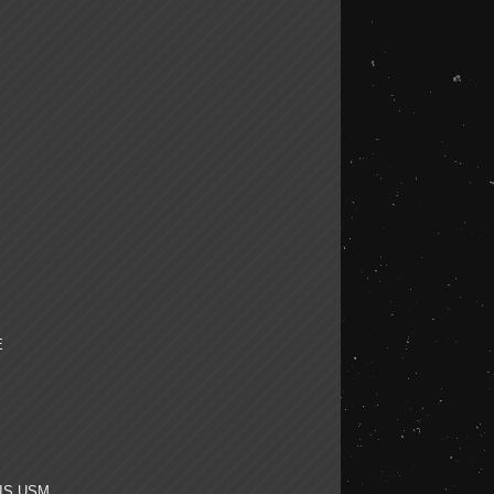
E
 IS USM