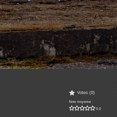

Votes (
0
)
Note moyenne :





0,0