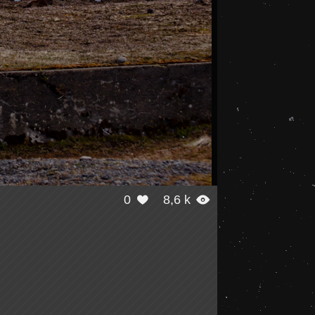
0
8,6 k

