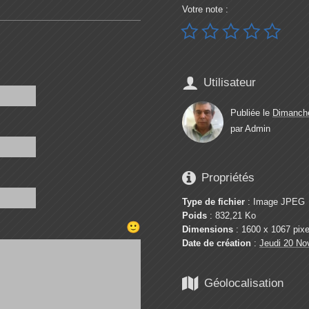
Votre note :






Utilisateur
Publiée le
Dimanche
par
Admin

Propriétés
Type de fichier
: Image JPEG
Poids
: 832,21 Ko
🙂
Dimensions
: 1600 x 1067 pixe
Date de création
:
Jeudi 20 No

Géolocalisation