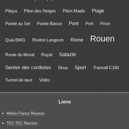
Plage
Pitaya
Piton des Neiges
Piton Maido
Pont
Pointe au Sel
Pointe Basse
Port
Prion
Rouen
Rome
Quai BMG
Rivière Langevin
Salazie
Route du littoral
Royal
Sentier des cordistes
Sport
Skua
Transall C160
Tunnel de lave
Vidéo
Liens
Météo France Réunion
TEC-TEC Réunion