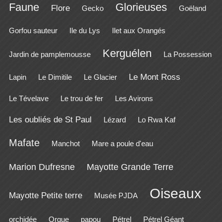
Faune
Glorieuses
Flore
Gecko
Goëland
Gorfou sauteur
Ile du Lys
Ilet aux Orangés
Kerguélen
Jardin de pamplemousse
La Possession
Le Mont Ross
Lapin
Le Dimitile
Le Glacier
Le Tévelave
Le trou de fer
Les Avirons
Les oubliés de St Paul
Lézard
Lo Rwa Kaf
Mafate
Manchot
Mare a poule d'eau
Marion Dufresne
Mayotte Grande Terre
Oiseaux
Mayotte Petite terre
Musée PJDA
orchidée
Orque
papou
Pétrel
Pétrel Géant