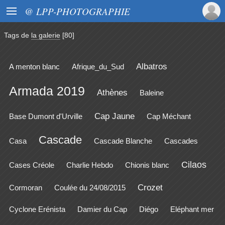

@ LPP-PHOTOGRAPHIE
Tags de
la galerie
[80]
Albatros
A menton blanc
Afrique_du_Sud
Armada 2019
Athènes
Baleine
Cap Jaune
Base Dumont d'Urville
Cap Méchant
Cascade
Casa
Cascade Blanche
Cascades
Cilaos
Cases Créole
Charlie Hebdo
Chionis blanc
Crozet
Cormoran
Coulée du 24/08/2015
Cyclone Erénista
Damier du Cap
Diégo
Eléphant mer