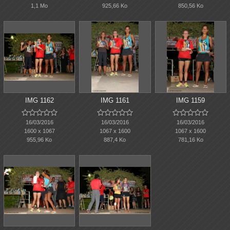
1,1 Mo
925,66 Ko
850,56 Ko
IMG 1162
IMG 1161
IMG 1159















16/03/2016
16/03/2016
16/03/2016
1600 x 1067
1067 x 1600
1067 x 1600
955,96 Ko
887,4 Ko
781,16 Ko