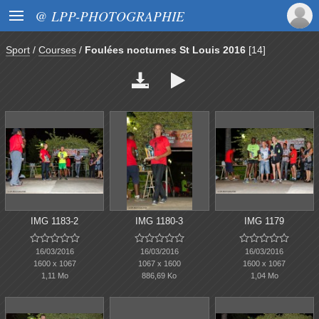

@ LPP-PHOTOGRAPHIE
Sport
/
Courses
/
Foulées nocturnes St Louis 2016
[14]


IMG 1183-2
IMG 1180-3
IMG 1179















16/03/2016
16/03/2016
16/03/2016
1600 x 1067
1067 x 1600
1600 x 1067
1,11 Mo
886,69 Ko
1,04 Mo