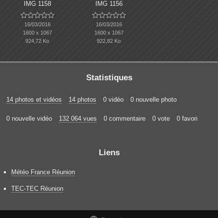
IMG 1158
IMG 1156










16/03/2016
16/03/2016
1600 x 1067
1600 x 1067
924,72 Ko
922,82 Ko
Statistiques
14 photos et vidéos
14 photos
0 vidéo
0 nouvelle photo
0 nouvelle vidéo
132 064 vues
0 commentaire
0 vote
0 favori
Liens
Météo France Réunion
TEC-TEC Réunion