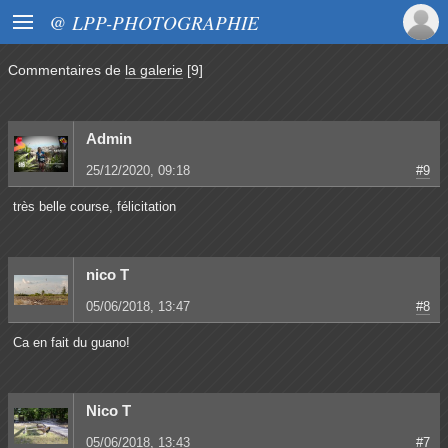

@ LPP-PHOTOGRAPHIE
Commentaires de
la galerie
[9]
Admin
25/12/2020, 09:18
#9
très belle course, félicitation
nico T
05/06/2018, 13:47
#8
Ca en fait du guano!
Nico T
05/06/2018, 13:43
#7