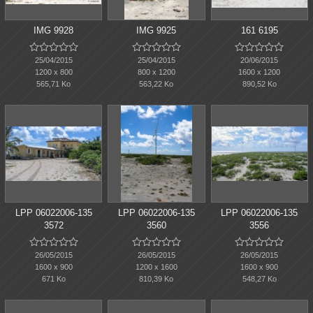
IMG 9928
IMG 9925
161 6195















25/04/2015
25/04/2015
20/06/2015
1200 x 800
800 x 1200
1600 x 1200
565,71 Ko
563,22 Ko
890,52 Ko
LPP 06022006-135
LPP 06022006-135
LPP 06022006-135
3572
3560
3556















26/05/2015
26/05/2015
26/05/2015
1600 x 900
1200 x 1600
1600 x 900
671 Ko
810,39 Ko
548,27 Ko