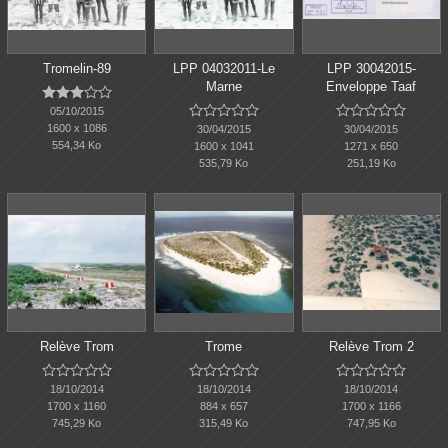
Tromelin-89
LPP 04032011-Le
LPP 30042015-
Marne
Enveloppe Taaf















05/10/2015
1600 x 1086
30/04/2015
30/04/2015
554,34 Ko
1600 x 1041
1271 x 650
535,79 Ko
251,19 Ko
Relève Trom
Trome
Relève Trom 2















18/10/2014
18/10/2014
18/10/2014
1700 x 1160
884 x 657
1700 x 1166
745,29 Ko
315,49 Ko
747,95 Ko