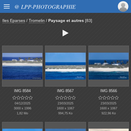

@ LPP-PHOTOGRAPHIE
Iles Eparses
/
Tromelin
/
Paysage et autres
[83]

IMG 8584
IMG 8567
IMG 8566















04/12/2025
23/03/2025
23/03/2025
3000 x 1996
1600 x 1067
1600 x 1067
1,82 Mo
994,75 Ko
922,96 Ko