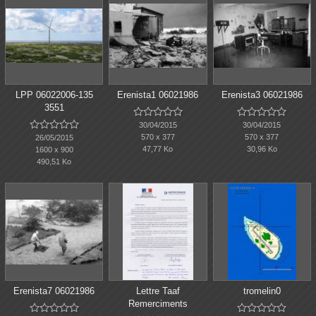
LPP 06022006-135
Erenista1 06021986
Erenista3 06021986
3551















30/04/2015
30/04/2015
570 x 377
570 x 377
26/05/2015
47,77 Ko
30,96 Ko
1600 x 900
490,51 Ko
Erenista7 06021986
Lettre Taaf
tromelin0
Remerciments









