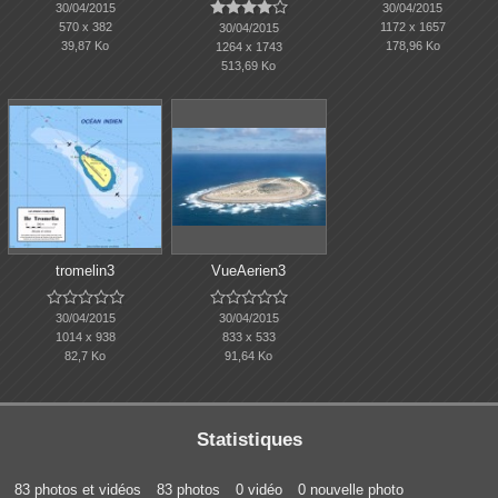





30/04/2015
30/04/2015
570 x 382
1172 x 1657
30/04/2015
39,87 Ko
178,96 Ko
1264 x 1743
513,69 Ko
tromelin3
VueAerien3










30/04/2015
30/04/2015
1014 x 938
833 x 533
82,7 Ko
91,64 Ko
Statistiques
83 photos et vidéos
83 photos
0 vidéo
0 nouvelle photo