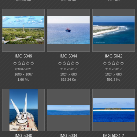
IMG 5049
IMG 5044
IMG 5042















03/04/2021
31/12/2017
31/12/2017
1600 x 1067
1024 x 683
1024 x 683
1,66 Mo
815,24 Ko
591,3 Ko
IMG 5040
IMG 5034
IMG 5024-2