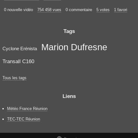
0 nouvelle vidéo
754 458 vues
0 commentaire
5 votes
1 favori
Tags
Marion Dufresne
Cyclone Erénista
Transall C160
Tous les tags
Liens
Météo France Réunion
TEC-TEC Réunion