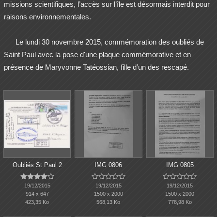
missions scientifiques, l’accès sur l’île est désormais interdit pour
raisons environnementales.
Le lundi 30 novembre 2015, commémoration des oubliés de
Saint Paul avec la pose d'une plaque commémorative et en
présence de Maryvonne Tatéossian, fille d’un des rescapé.
Oubliés St Paul 2
IMG 0806
IMG 0805















19/12/2015
19/12/2015
19/12/2015
914 x 647
1500 x 2000
1500 x 2000
423,35 Ko
568,13 Ko
778,98 Ko