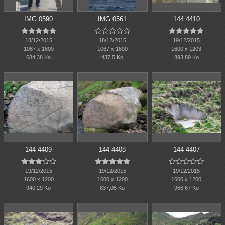
IMG 0590
IMG 0561
144 4410















18/12/2015
18/12/2015
19/12/2015
1067 x 1600
1067 x 1600
1600 x 1203
684,38 Ko
437,5 Ko
893,89 Ko
144 4409
144 4408
144 4407















19/12/2015
19/12/2015
19/12/2015
1600 x 1200
1600 x 1200
1600 x 1200
940,29 Ko
837,05 Ko
966,67 Ko