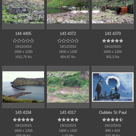
144 4405
143 4372
143 4370















19/12/2015
19/12/2015
19/12/2015
1600 x 1200
1600 x 1200
1600 x 1200
1011,75 Ko
854,67 Ko
851,5 Ko
143 4334
143 4317
Oubliés St Paul















19/12/2015
19/12/2015
19/12/2015
1600 x 1200
1600 x 1202
890 x 624
439,09 Ko
1,02 Mo
242,36 Ko