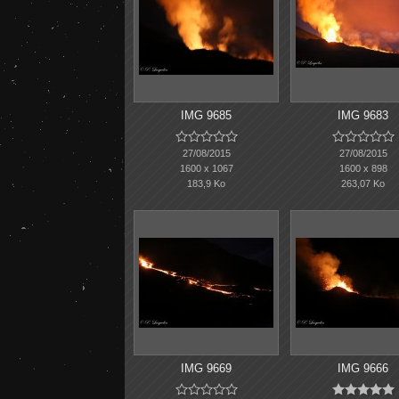
IMG 9685
IMG 9683










27/08/2015
27/08/2015
1600 x 1067
1600 x 898
183,9 Ko
263,07 Ko
IMG 9669
IMG 9666









