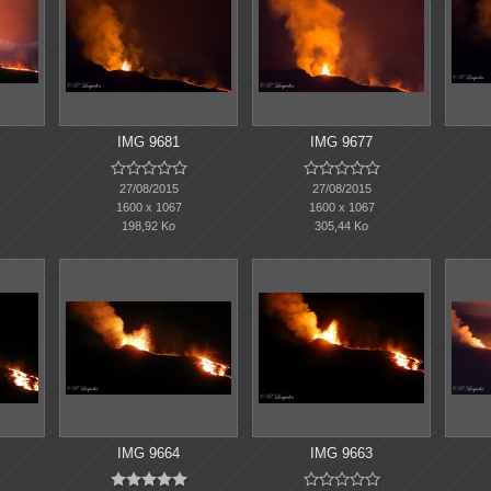
IMG 9681
IMG 9677










27/08/2015
27/08/2015
1600 x 1067
1600 x 1067
198,92 Ko
305,44 Ko
IMG 9664
IMG 9663









