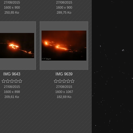
27/08/2015
27/08/2015
1600 x 900
1600 x 900
250,85 Ko
289,75 Ko
IMG 9643
IMG 9639










27/08/2015
27/08/2015
1600 x 898
1600 x 1067
209,61 Ko
182,69 Ko