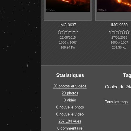
IMG 9637
IMG 9630










27/08/2015
27/08/2015
1600 x 1067
1600 x 1067
169,94 Ko
281,38 Ko
Statistiques
Ta
20 photos et vidéos
Coulée du 24
20 photos
0 vidéo
Tous les tags
0 nouvelle photo
0 nouvelle vidéo
237 184 vues
0 commentaire