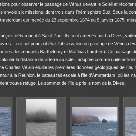
ions pour observer le passage de Vénus devant le Soleil et récolter a
s envoie six missions, dont trois dans l’hémisphère Sud. Sous la con
Amsterdam est menée du 23 septembre 1874 au 8 janvier 1875, mission
ançais débarquent à Saint-Paul. Ils sont amenés par La Dives, voilie
vres. Leur but principal était l’observation du passage de Vénus dev
par ses descendants Barthélémy et Matthias Lambert). Ce passage d
de calculer la distance de la terre au soleil, adoptée comme unité astro
e Charles Vélain étudie les premières données géologiques de l’île, com
our à la Réunion, le bateau fait escale à l’île d’Amsterdam, où les na
aient trouvé refuge. Le sommet de l’île a pris le nom de la Dives.