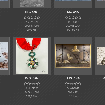
IMG 8354
IMG 8352










29/12/2024
29/12/2024
2000 x 3000
1600 x 1067
2,93 Mo
997,83 Ko
IMG 7567
IMG 7565
M










04/01/2025
04/01/2025
1436 x 1600
1600 x 1111
827,22 Ko
1,1 Mo