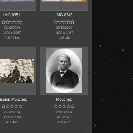
IMG 8351
IMG 8346










29/12/2024
29/12/2024
1600 x 1067
1600 x 1067
919,04 Ko
1,08 Mo
ission Mouchez
Mouchez










29/12/2024
29/12/2024
3000 x 1599
418 x 526
4,06 Mo
172,4 Ko